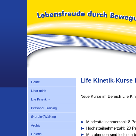
Life Kinetik-Kurse
Home
Über mich
Neue Kurse im Bereich Life Kin
Life Kinetik >
Personal Training
(Nordic-)Walking
Mindestteilnehmerzahl: 8 P
Archiv
Höchstteilnehmerzahl: 20 P
Galerie
Mitzubringen sind lediglich